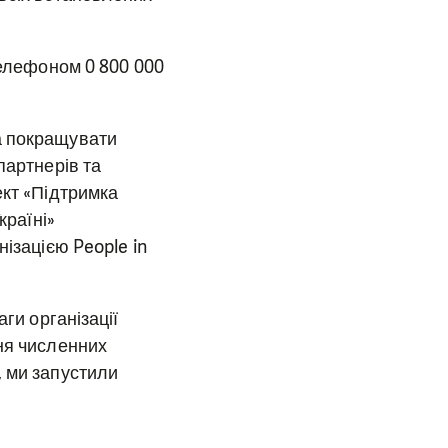
телефоном 0 800 000
а покращувати
партнерів та
ект «Підтримка
країні»
ізацією People in
ги організації
ння численних
, ми запустили