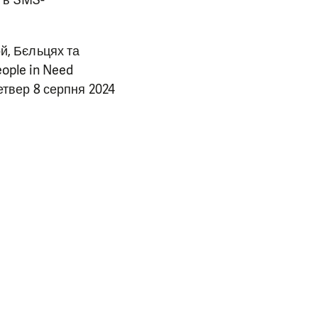
й, Бєльцях та
ople in Need
етвер 8 серпня 2024