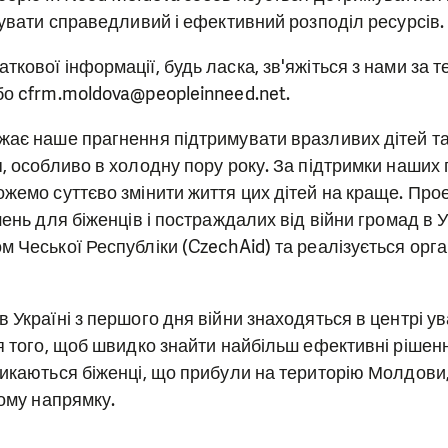
чувати справедливий і ефективний розподіл ресурсів.
ткової інформації, будь ласка, зв'яжіться з нами за 
бо cfrm.moldova@peopleinneed.net.
жає наше прагнення підтримувати вразливих дітей т
, особливо в холодну пору року. За підтримки наших 
ожемо суттєво змінити життя цих дітей на краще. Про
шень для біженців і постраждалих від війни громад в У
 Чеської Республіки (CzechAid) та реалізується орган
 Україні з першого дня війни знаходяться в центрі ува
ля того, щоб швидко знайти найбільш ефективні ріше
тикаються біженці, що прибули на територію Молдови
ьому напрямку.