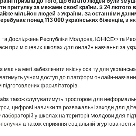
раїні призвів до того, що багато людей були змуше
ти притулку за межами своєї країни. З 24 лютого 
айже мільйон людей з України. За останніми даними
перебуває понад 113 000 українських біженців, з я
и та Досліджень Республіки Молдова, ЮНІСЕФ та Peop
ласи при місцевих школах для онлайн навчання за ук
 має на меті забезпечити якісну освіту для українськи
аватимуть учням доступ до платформ онлайн-навчання
м підготовлених фасилітаторів.
 Labs також слугуватимуть простором для неформально
рси, цифрові навички та розважальні заходи для діт
 лабораторій у школах на території Молдови для під
получчя а також сприяння соціальній згуртованості як 