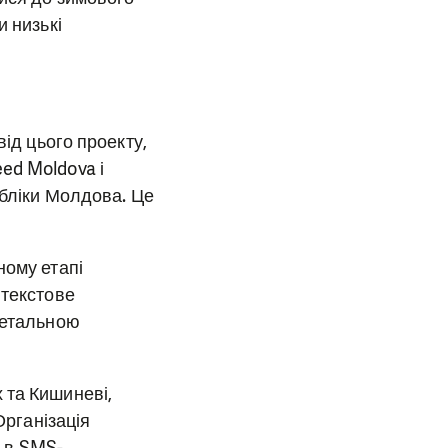
и низькі
від цього проекту,
ed Moldova і
убліки Молдова. Це
ному етапі
 текстове
детальною
 та Кишиневі,
Організація
і в SMS-