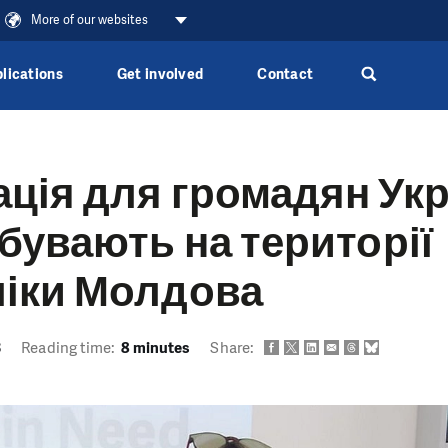
More of our websites
lications
Get involved
Contact
ція для громадян Укр
ебувають на території
ліки Молдова
3
Reading time:
8 minutes
Share: