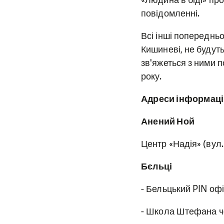
повідомленні.
Всі інші попереднь
Кишиневі, не будут
зв'яжеться з ними п
року.
Адреси інформаці
Анений Ной
Центр «Надія» (вул.
Бєльці
- Бельцький PIN офі
- Школа Штефана че