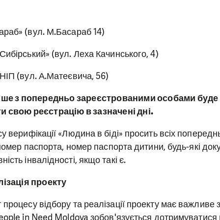
раб» (вул. М.Басараб 14)
ибірський» (вул. Леха Качинського, 4)
НІП (вул. А.Матеєвича, 56)
ише з попередньо зареєстрованими особами буде з
 свою реєстрацію в зазначені дні.
су верифікації «Людина в біді» просить всіх поперед
 номер паспорта, номер паспорта дитини, будь-які док
ість інвалідності, якщо такі є.
лізація проекту
 процесу відбору та реалізації проекту має важливе 
eople in Need Moldova зобов'язується дотримуватися