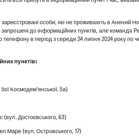
о зареєстровані особи, які не проживають в Анений Но
ь запрошені до інформаційних пунктів, але команда Pe
о телефону в період з середи 24 липня 2024 року по ч
йних пунктів:
 Зої Космодем'янської, 5а)
с (вул. Достоєвського, 63)
л Маре (вул. Островського, 17)