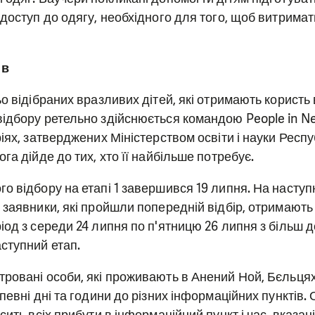
доступ до одягу, необхідного для того, щоб витримат
ів
о відібраних вразливих дітей, які отримають користь 
ідбору ретельно здійснюється командою People in Ne
іях, затверджених Міністерством освіти і науки Респ
га дійде до тих, хто її найбільше потребує.
о відбору на етапі 1 завершився 19 липня. На наступ
 заявники, які пройшли попередній відбір, отримають
іод з середи 24 липня по п'ятницю 26 липня з більш 
ступний етап.
ровані особи, які проживають в Анений Ной, Бєльцях
певні дні та години до різних інформаційних пунктів. 
сить всіх прибути в інформаційний пункт і час, вказан