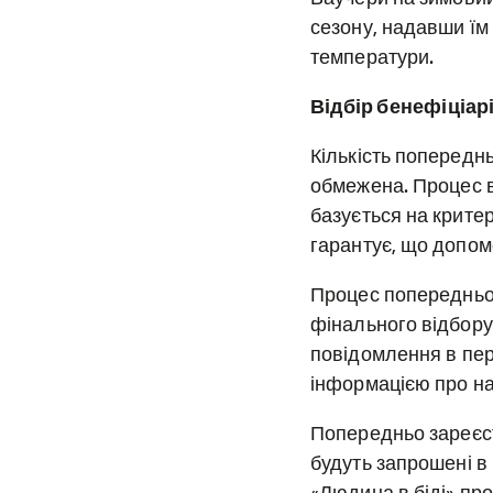
сезону, надавши їм 
температури.
Відбір бенефіціар
Кількість попереднь
обмежена. Процес в
базується на критер
гарантує, що допомо
Процес попередньог
фінального відбору
повідомлення в пер
інформацією про на
Попередньо зареєст
будуть запрошені в 
«Людина в біді» про