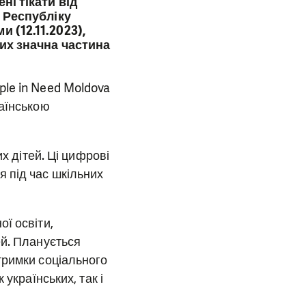
ні тікати від
в Республіку
 (12.11.2023),
ких значна частина
le in Need Moldova
раїнською
х дітей. Ці цифрові
 під час шкільних
ї освіти,
ей. Планується
тримки соціального
українських, так і