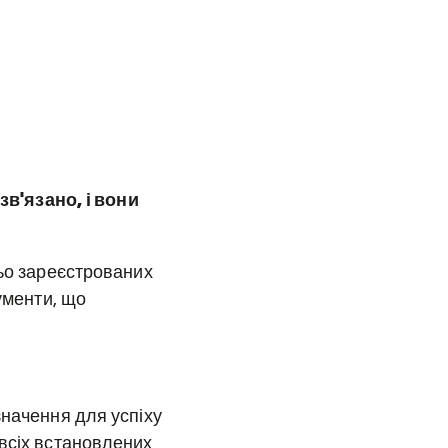
в'язано, і вони
ньо зареєстрованих
ументи, що
значення для успіху
 всіх встановлених