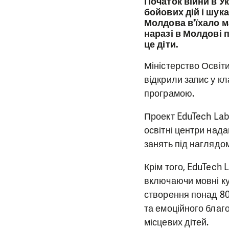
Початок війни в Ук
бойових дій і шука
Молдова в'їхало м
наразі в Молдові 
це діти.
Міністерство Освіт
відкрили запис у к
програмою.
Проект EduTech Labs
освітні центри над
занять під наглядо
Крім того, EduTech
включаючи мовні ку
створення понад 80
та емоційного благо
місцевих дітей.