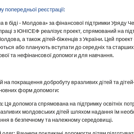
 попередньої реєстрації:
а в біді - Молдова» за фінансової підтримки Уряду Че
івпраці з ЮНІСЕФ реалізує проект, спрямований на пі
Молдова, а також дітей-біженців з України. Цей проек
аються або планують вступати до середніх та старших к
вої та нефінансової допомоги для навчання.
 на покращення добробуту вразливих дітей та дітей-
новних форм допомоги:
: Ця допомога спрямована на підтримку освітніх пот
вразливих молдовських дітей шляхом надання їм необ
ння в безпечному та належному середовищі.
 одяг: Ваучери покликані допомогти дітям підготува