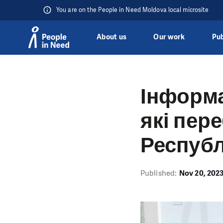
You are on the People in Need Moldova local microsite
About us
Our work
Pub
Skip to content
Інформа
які пер
Респуб
Published:
Nov 20, 202