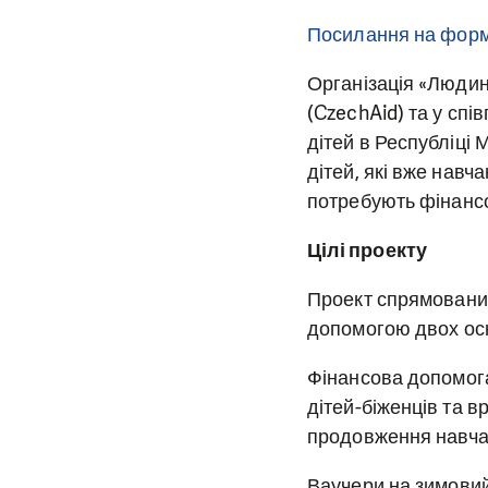
Посилання на форму
Організація «Людин
(CzechAid) та у сп
дітей в Республіці 
дітей, які вже навч
потребують фінансо
Цілі проекту
Проект спрямований
допомогою двох ос
Фінансова допомога
дітей-біженців та 
продовження навча
Ваучери на зимовий