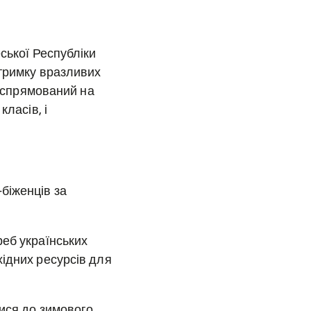
ської Республіки
дтримку вразливих
т спрямований на
ласів, і
біженців за
реб українських
хідних ресурсів для
тися до зимового