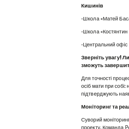
Кишинів
-Школа «Матей Баса
-Школа «Костянтин С
-Центральний офіс 
Зверніть увагу! Л
зможуть завершити
Для точності проце
осіб мати при собі:
підтверджують наявн
Моніторинг та реа
Суворий моніторинг
проекту. Команда P