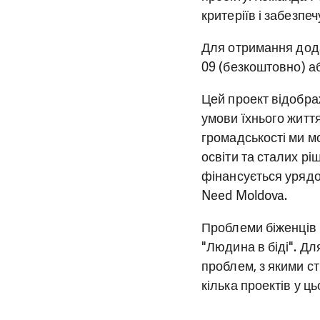
критеріїв і забезпе
Для отримання дода
09 (безкоштовно) а
Цей проект відобра
умови їхнього життя
громадськості ми м
освіти та сталих рі
фінансується урядом
Need Moldova.
Проблеми біженців в
"Людина в біді". Д
проблем, з якими с
кілька проектів у ц