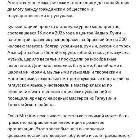
Агентством по межэтническим отношениям для содействия
диалогу между гражданским обществом и
государственными структурами.
Кульминацией проекта стало культурное мероприятие,
состоявшееся 13 июля 2025 года в центре Чадыр-Лунги —
настоящий праздник разнообразия, собравший более 300
человек: гагаузов, болгар, украинцев, румын, русских и турок.
Атмосфера была тёплой и дружелюбной, весь день звучала
музыка, царило веселье и проходили разнообразные
активности. Дети наслаждались батутами, бассейнами с
шариками, играми, мыльными пузырями и творческими
мастерскими, а взрослые смотрели кукольные спектакли на
гагаузском языке, участвовали в мастер-классах по
живописи и изготовлению этнических украшений и
посещали ярмарку народных мастеров из Гагаузии и
Тараклийского района.
Опыт Mirkiras показывает, насколько значимой может быть
грамотно направленная инвестиция в развитие
организации. Этот проект был не о выполнении
формальностей, а о доверии, обучении и силе гражданского