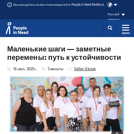
Вы находитесь на местном микросайте People in Need Moldova
Русский
МЕНЮ
Přeskočit na obsah
Маленькие шаги — заметные
перемены: путь к устойчивости
16 июл. 2025 г.
3 минуты
Sdílet článek