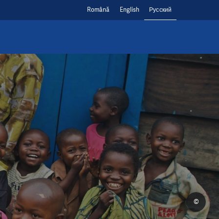
Română
English
Русский
©