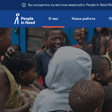
Вы находитесь на местном микросайте People in Need M
О нас
Наша работа
П
Přeskočit na obsah