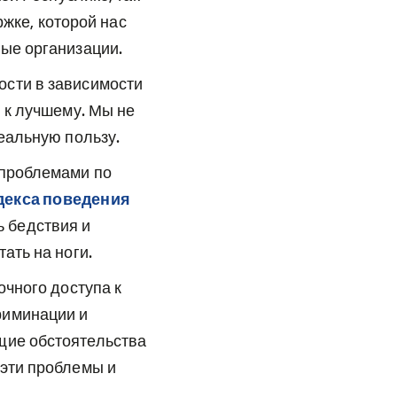
ржке, которой нас
ые организации.
ости в зависимости
 к лучшему. Мы не
еальную пользу.
 проблемами по
декса поведения
 бедствия и
ать на ноги.
очного доступа к
риминации и
щие обстоятельства
 эти проблемы и