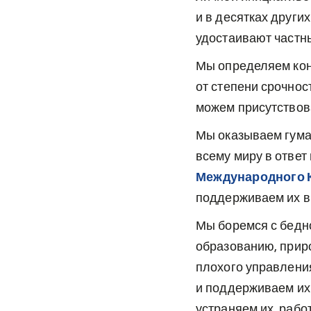
и в десятках других
удостаивают частн
Мы определяем кон
от степени срочнос
можем присутствова
Мы оказываем гума
всему миру в ответ
Международного К
поддерживаем их в 
Мы боремся с бедно
образованию, прир
плохого управлени
и поддерживаем их
устраняем их, рабо