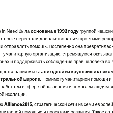
ь
e in Need была
основана в 1992 году
группой чешски
которые перестали довольствоваться простыми репо
ли отправлять помощь. Постепенно она превратилась
гуманитарную организацию, стремящуюся оказыват
онах и поддерживать соблюдение прав человека во 
существования
мы стали одной из крупнейших неко
нтральной Европе
. Помимо гуманитарной помощи и
е работаем в сфере образования и помогаем людям,
ой изоляции.
ью
Alliance2015
, стратегической сети из семи европе
нитарной помощью и проектами развития. Такое сот