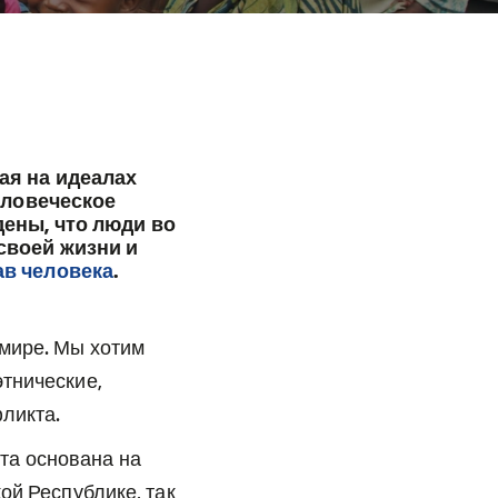
ая на идеалах
еловеческое
ены, что люди во
своей жизни и
ав человека
.
 мире. Мы хотим
этнические,
ликта.
та основана на
ой Республике, так