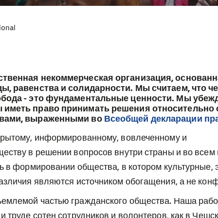
ional
ственная некоммерческая организация, основанн
ы, равенства и солидарности. Мы считаем, что ч
обода - это фундаментальные ценности. Мы убежд
 иметь право принимать решения относительно 
авами, выраженными во
Всеобщей декларации пр
крытому, информированному, вовлеченному и
еству в решении вопросов внутри страны и во всем
ь в формировании общества, в котором культурные, 
азличия являются источником обогащения, а не конф
емлемой частью гражданского общества. Наша рабо
и труде сотен сотрудников и волонтеров, как в Чешск