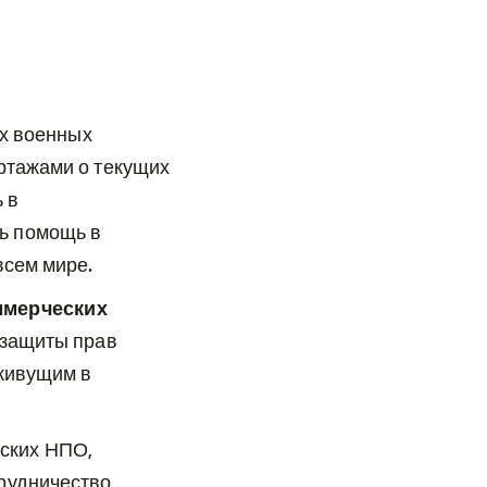
х военных
ртажами о текущих
 в
ь помощь в
всем мире.
ммерческих
 защиты прав
 живущим в
йских НПО,
рудничество