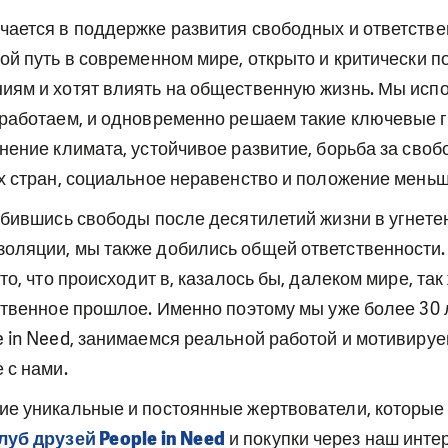
чается в поддержке развития свободных и ответств
ой путь в современном мире, открыто и критически п
иям и хотят влиять на общественную жизнь. Мы исп
 работаем, и одновременно решаем такие ключевые
нение климата, устойчивое развитие, борьба за своб
х стран, социальное неравенство и положение меньш
обившись свободы после десятилетий жизни в угнете
оляции, мы также добились общей ответственности.
то, что происходит в, казалось бы, далеком мире, та
ственное прошлое. Именно поэтому мы уже более 30 
e in Need, занимаемся реальной работой и мотивиру
 с нами.
ие уникальные и постоянные жертвователи, которы
луб друзей People in Need
и покупки через наш инте