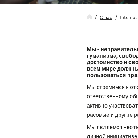
О нас
Internat
Мы - неправитель
гуманизма, свобод
достоинство и св
всем мире должны
пользоваться пр
Мы стремимся к от
ответственному общ
активно участвоват
расовые и другие р
Мы являемся неотъ
личной инициативе 