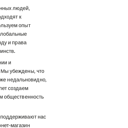
енных людей,
одходят к
ользуем опыт
 глобальные
оду и права
инств.
нии и
 Мы убеждены, что
к же недальновидно,
лет создаем
ем общественность
е поддерживают нас
рнет-магазин