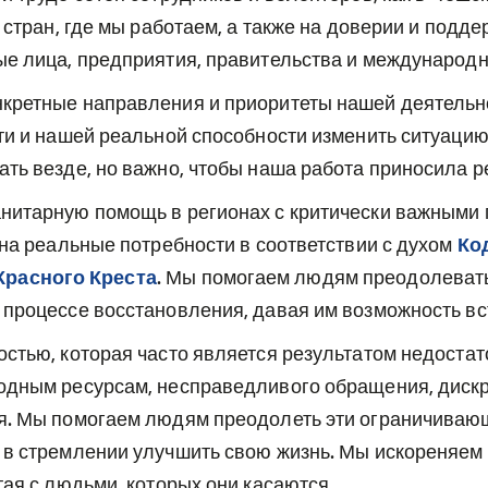
 стран, где мы работаем, а также на доверии и подде
ые лица, предприятия, правительства и международн
кретные направления и приоритеты нашей деятельн
ти и нашей реальной способности изменить ситуацию
ть везде, но важно, чтобы наша работа приносила р
нитарную помощь в регионах с критически важными
 на реальные потребности в соответствии с духом
Ко
расного Креста
. Мы помогаем людям преодолевать
процессе восстановления, давая им возможность вст
стью, которая часто является результатом недостат
одным ресурсам, несправедливого обращения, диск
я. Мы помогаем людям преодолеть эти ограничиваю
 в стремлении улучшить свою жизнь. Мы искореняем
тая с людьми, которых они касаются.