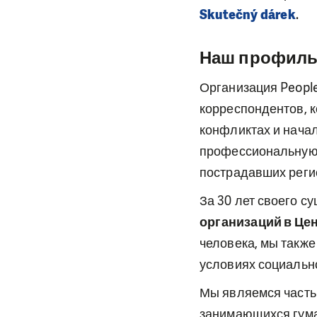
Skutečný dárek
.
Наш профил
Организация Peopl
корреспондентов, 
конфликтах и нача
профессиональную 
пострадавших реги
За 30 лет своего 
организаций в Це
человека, мы такж
условиях социальн
Мы являемся част
занимающихся гума