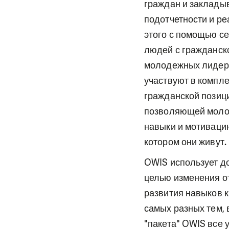
граждан и закладыв
подотчетности и ре
этого с помощью с
людей с гражданско
молодежных лидеро
участвуют в компл
гражданской позици
позволяющей молод
навыки и мотиваци
котором они живут.
OWIS использует д
целью изменения о
развития навыков 
самых разных тем, 
"пакета" OWIS все 