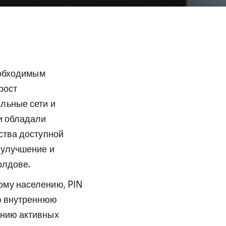
еобходимым
рост
льные сети и
и обладали
ства доступной
 улучшение и
олдове.
ому населению, PIN
ою внутреннюю
ению активных