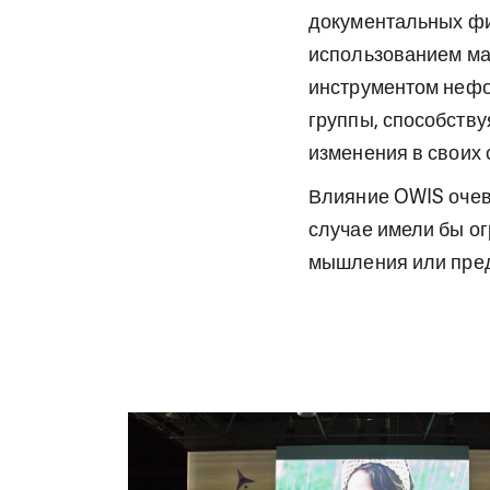
документальных фил
использованием ма
инструментом нефо
группы, способств
изменения в своих
Влияние OWIS очев
случае имели бы о
мышления или предс