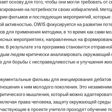
ает основу для того, чтобы они могли требовать от 
агирования на потребности своих избирателей. Мето
ерии фильмов и последующих мероприятий, которые
й активностью. OWIS фокусируется на развитии пот
в для применения методики, в то время как сами м
ексных мероприятиях, направленных на формирован
и. В результате эта программа становится отправной
ым людям критически анализировать окружающий м
ю для борьбы с несправедливостью и улучшения жиз
окументальные фильмы для инициирования дебатов 
тношения к ним молодого поколения. Это незаменим
критического мышления, который можно адаптироват
включая права человека, защиту окружающей среды и 
участвующие в проекте учителя проходят обучение 