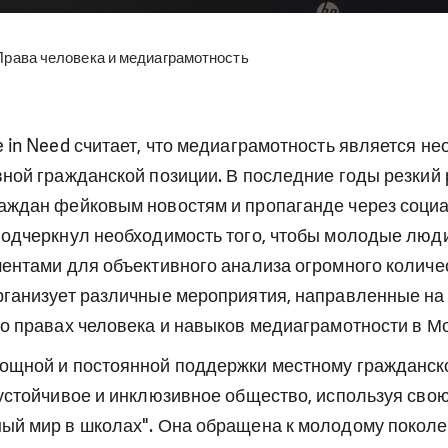
Права человека и медиаграмотность
 in Need считает, что медиаграмотность является н
ной гражданской позиции. В последние годы резкий 
аждан фейковым новостям и пропаганде через социа
подчеркнул необходимость того, чтобы молодые люд
ментами для объективного анализа огромного количе
рганизует различные мероприятия, направленные на
 о правах человека и навыков медиаграмотности в М
ощной и постоянной поддержки местному гражданск
 устойчивое и инклюзивное общество, используя св
ый мир в школах". Она обращена к молодому покол