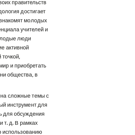
своих правительств
дология достигает
 знакомят молодых
енциала учителей и
олодые люди
ие активной
 точкой,
ир и приобретать
ни общества, в
на сложные темы с
ый инструмент для
ь для обсуждения
т. д. В рамках
по использованию