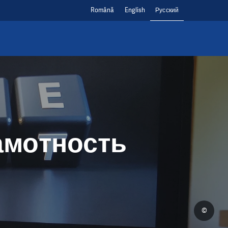
Română
English
Русский
амотность
©