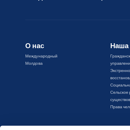
О нас
Наша
Международный
Гражданс
Молдова
управлен
Экстренно
восстано
Социальна
Сельское 
существов
Права чел