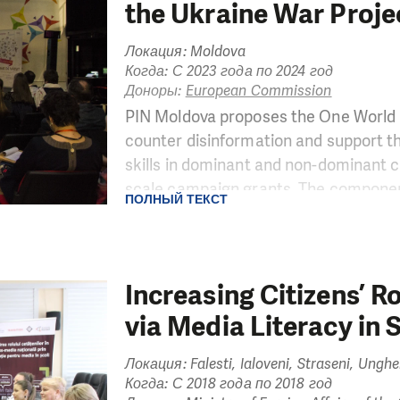
the Ukraine War Proje
Локация: Moldova
Когда: С 2023 года по 2024 год
Доноры:
European Commission
PIN Moldova proposes the One World 
counter disinformation and support th
skills in dominant and non-dominant 
scale campaign grants. The component 
ПОЛНЫЙ ТЕКСТ
Literacy Trainings that will familiariz
using documentary films for media lite
effective way in their action plans und
further support local civil society ac
Increasing Citizens’ 
countering disinformation. Media lite
via Media Literacy in 
significant strides in equipping indivi
knowledge to navigate today's media l
Локация: Falesti, Ialoveni, Straseni, Unghe
contributed to a more informed, engag
Когда: С 2018 года по 2018 год