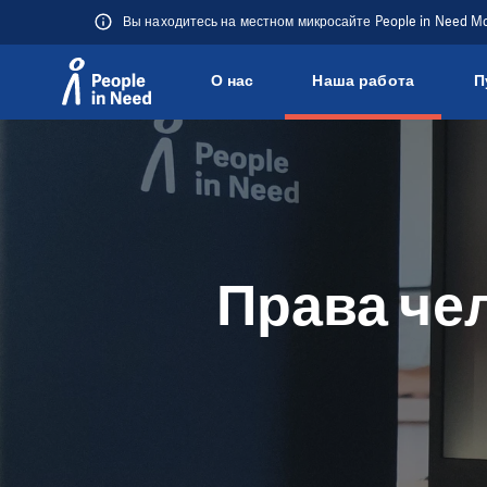
Вы находитесь на местном микросайте People in Need M
О нас
Наша работа
П
Přeskočit na obsah
Права че