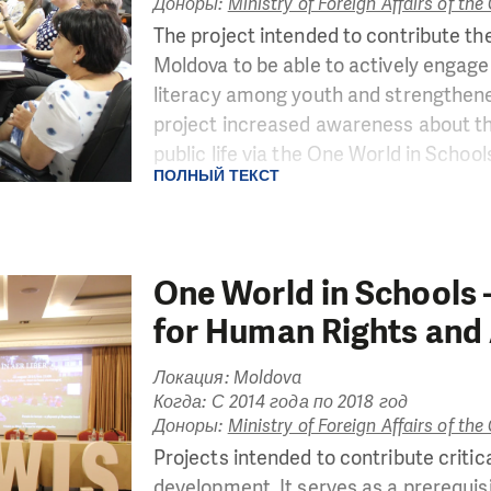
Доноры:
Ministry of Foreign Affairs of th
The project intended to contribute t
Moldova to be able to actively engage
literacy among youth and strengthened 
project increased awareness about th
public life via the One World in Schoo
ПОЛНЫЙ ТЕКСТ
The impact of the intervention achiev
generation of informed youth, citizens
are empowered via OWIS and 2) stren
regions is giving citizens a more expan
One World in Schools
Moldovan society and a better link 
for Human Rights and 
independent media is connected via m
Локация: Moldova
Когда: С 2014 года по 2018 год
Доноры:
Ministry of Foreign Affairs of th
Projects intended to contribute critica
development. It serves as a prerequisi