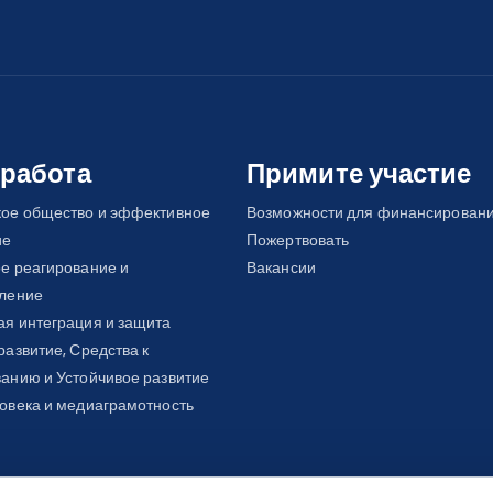
Donor: Ministry of Foreign Affairs (Cz
2. August 2015 – April 2016
Donor: Embassy of Finland in Buchar
3. January 2015 – September 2015
 работа
Примите участие
Donor: UNDP, Ministry of Foreign Affa
кое общество и эффективное
Возможности для финансирован
ие
Пожертвовать
4. May 2014 – February 2015
е реагирование и
Вакансии
вление
Donor: UNDP
я интеграция и защита
развитие, Средства к
5. January 2014 – December 2014
анию и Устойчивое развитие
Donor: Ministry of Foreign Affairs (Cz
овека и медиаграмотность