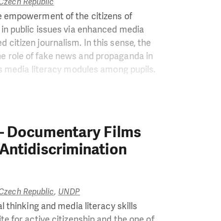
e Czech Republic
he empowerment of the citizens of
 in public issues via enhanced media
citizen journalism. In this sense, the
e role of fake news and propaganda in
ls media literacy modules among pupils.
ed two-fold dimension: 1) a new
’ journalists and teachers in the regions
gthened independent media in the
sive view of critical issues facing
 – Documentary Films
between empowered youth and
Antidiscrimination
edia grants.
e Czech Republic
,
UNDP
l thinking and media literacy skills
te for active citizenship and the one of