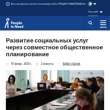
Вы находитесь на местном микросайте People in Need Moldova
Русский
МЕНЮ
Přeskočit na obsah
Развитие социальных услуг
через совместное общественное
планирование
10 февр. 2025 г.
2 минуты
Sdílet článek