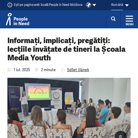
Ești pe pagina web locală People in Need Moldova
Română
MENIU
Přeskočit na obsah
Informați, implicați, pregătiți:
lecțiile învățate de tineri la Școala
Media Youth
1 iul. 2025
2 minute
Sdílet článek
©