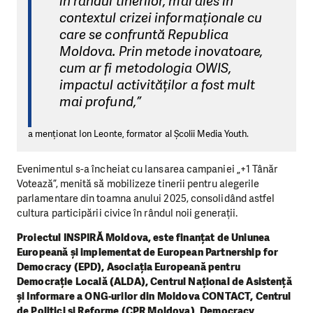
în rândul tinerilor, mai ales în
contextul crizei informaționale cu
care se confruntă Republica
Moldova. Prin metode inovatoare,
cum ar fi metodologia OWIS,
impactul activităților a fost mult
mai profund,”
a menționat Ion Leonte, formator al Școlii Media Youth.
Evenimentul s-a încheiat cu lansarea campaniei „+1 Tânăr
Votează”, menită să mobilizeze tinerii pentru alegerile
parlamentare din toamna anului 2025, consolidând astfel
cultura participării civice în rândul noii generații.
Proiectul INSPIRĂ Moldova, este finanțat de Uniunea
Europeană și implementat de European Partnership for
Democracy (EPD), Asociația Europeană pentru
Democrație Locală (ALDA), Centrul Naţional de Asistenţă
şi Informare a ONG-urilor din Moldova CONTACT, Centrul
de Politici și Reforme (CPR Moldova), Democracy