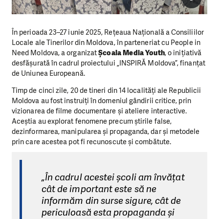
În perioada 23–27 iunie 2025, Rețeaua Națională a Consiliilor
Locale ale Tinerilor din Moldova, în parteneriat cu People in
Need Moldova, a organizat
Școala Media Youth
, o inițiativă
desfășurată în cadrul proiectului „INSPIRĂ Moldova”, finanțat
de Uniunea Europeană.
Timp de cinci zile, 20 de tineri din 14 localități ale Republicii
Moldova au fost instruiți în domeniul gândirii critice, prin
vizionarea de filme documentare și ateliere interactive.
Aceștia au explorat fenomene precum știrile false,
dezinformarea, manipularea și propaganda, dar și metodele
prin care acestea pot fi recunoscute și combătute.
„În cadrul acestei școli am învățat
cât de important este să ne
informăm din surse sigure, cât de
periculoasă esta propaganda și