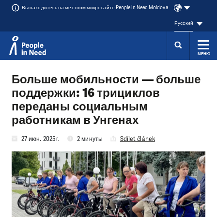
Вы находитесь на местном микросайте People in Need Moldova
Русский
МЕНЮ
Přeskočit na obsah
Больше мобильности — больше
поддержки: 16 трициклов
переданы социальным
работникам в Унгенах
27 июн. 2025 г.
2 минуты
Sdílet článek