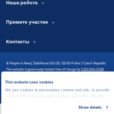
Наша работа
Примите участие
Контакты
©
People in Need
, Šafaříkova 635/24, 120 00 Praha 2 Czech Republic
The website is generously hosted free of charge by
CZECHIA.COM
.
Разработано
This website uses cookies
UI & UX
Michal Kruška
и
Michal Brtníček
We use cookies to personalise content and ads, to provide
Визуальная идентичность
MARVIL
social media features and to analyse our traffic. We also
share information about your use of our site with our social
Show details
media, advertising and analytics partners who may