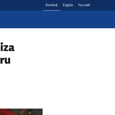
Română
English
Русский
iza
tru