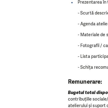
Prezentarea în 
- Scurtă descriere 
- Agenda atelieru
- Materiale de supo
- Fotografii / captu
- Lista participan
- Schița recomandă
Remunerare:
Bugetul total dispo
contribuțiile sociale
atelierului și suport 