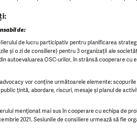
i:
onsabil de:
lierului de lucru participativ pentru planificarea strate
zile și o zi de consiliere) pentru 3 organizații ale societăț
 din autoevaluarea OSC-urilor, în strânsă cooperare cu e
vocacy vor conține următoarele elemente: scopurile a
public țintă, abordare, riscuri, mesaje și planul de acti
ierului menționat mai sus în cooperare cu echipa de pro
mbrie 2021. Sesiunile de consiliere urmează să fie org