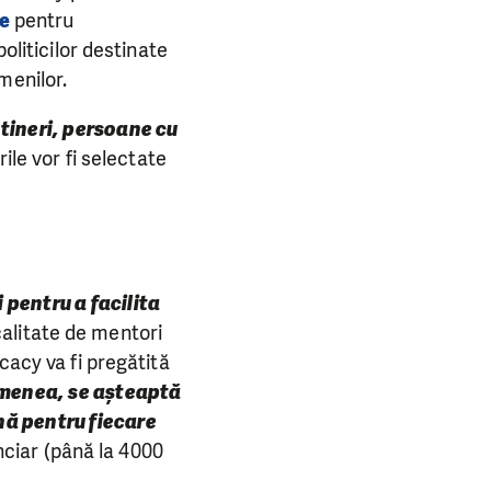
e
pentru
oliticilor destinate
menilor.
:
tineri, persoane cu
ile vor fi selectate
 pentru a facilita
 calitate de mentori
cacy va fi pregătită
menea, se așteaptă
nă pentru fiecare
anciar (până la 4000