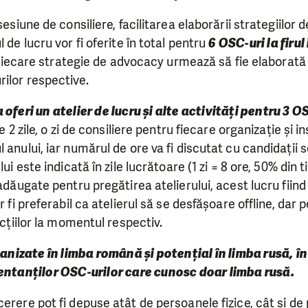
 sesiune de consiliere, facilitarea elaborării strategiilor
l de lucru vor fi oferite în total pentru
6 OSC-uri la firul 
Fiecare strategie de advocacy urmează să fie elaborată 
ilor respective.
oferi un atelier de lucru și alte activități pentru 3 O
de 2 zile, o zi de consiliere pentru fiecare organizație și i
 anului, iar numărul de ore va fi discutat cu candidații 
lui este indicată în zile lucrătoare (1 zi = 8 ore, 50% din 
 adăugate pentru pregătirea atelierului, acest lucru fiind 
r fi preferabil ca atelierul să se desfășoare offline, dar 
ricțiilor la momentul respectiv.
ganizate în limba română și potențial în limba rusă, în
entanților OSC-urilor care cunosc doar limba rusă.
erere pot fi depuse atât de persoanele fizice, cât și de 