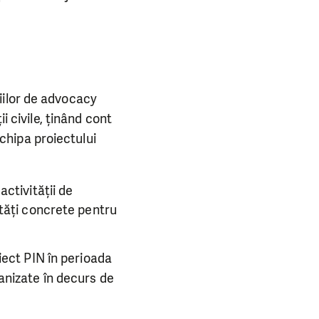
giilor de advocacy
ii civile, ținând cont
chipa proiectului
ctivității de
vități concrete pentru
iect PIN în perioada
anizate în decurs de