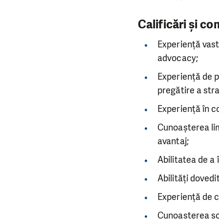
Calificări și 
Experiență vast
advocacy;
Experiență de p
pregătire a str
Experiență în co
Cunoașterea lim
avantaj;
Abilitatea de a 
Abilități doved
Experiență de c
Cunoașterea soc