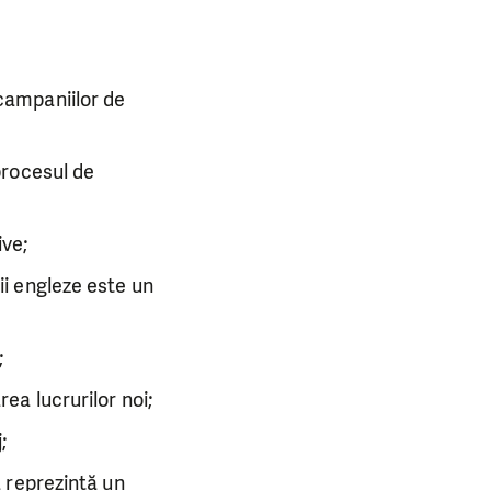
campaniilor de
procesul de
ive;
ii engleze este un
;
ea lucrurilor noi;
;
a reprezintă un