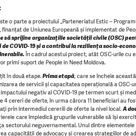
:
ste o parte a proiectului „Parteneriatul Estic – Programu
, finanțat de Uniunea Europeană și implementat de Peop
e să sprijine organizațiile societății civile (OSC) pe
 de COVID-19 și a contribui la reziliența socio-econ
lnerabile.
În cadrul acestui proiect, atât OSC-urile cu 
ii, vor primi suport de People in Need Moldova.
țit în două etape.
Prima etapă
, care se încheie această
izarea de servicii și capacitatea operațională a OSC-uri
impactului negativ al COVID-19 pe termen scurt și medi
e 4 cereri de oferte, în urma cărora 11 beneficiari au fost 
ți prin intermediul cereriii de oferte la nivel local.
A do
rele care împiedică grupurile vulnerabile să își exercit
ența sectorului neguvernamental. Unul dintre elementele 
ea capacității de advocacy și crearea strategiilor de 