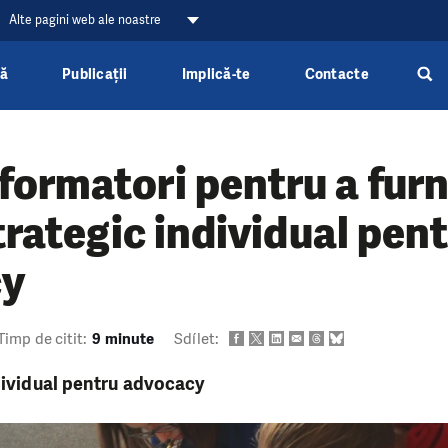
Alte pagini web ale noastre
ră
Publicații
Implică-te
Contacte
ormatori pentru a furn
strategic individual pen
cy
Timp de citit:
9 minute
Sdílet:
ndividual pentru advocacy