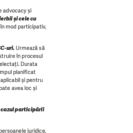
 de advocacy și
ierbii și cele cu
în mod participativ,
SC-uri.
Urmează să
nstruire în procesul
selectați. Durata
timpul planificat
aplicabil și pentru
poate avea loc și
 cazul participării
persoanele juridice.