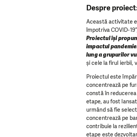
Despre proiect
Această activitate e
împotriva COVID-19”
Proiectul își propun
impactul pandemiei
lung a grupurilor vu
și cele la firul ierb
Proiectul este împăr
concentrează pe furn
constă în reducerea 
etape, au fost lansat
urmând să fie selecta
concentrează pe barie
contribuie la rezili
etape este dezvoltar