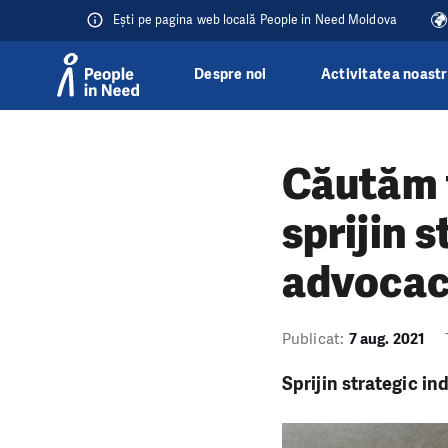
Ești pe pagina web locală People in Need Moldova
Despre noi
Activitatea noast
Přeskočit na obsah
Căutăm f
sprijin 
advoca
Publicat:
7 aug. 2021
Sprijin strategic i