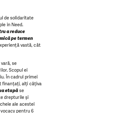
l de solidaritate
le in Need.
ntru a reduce
omică pe termen
experiență vastă, cât
 vară, se
lor. Scopul ei
u. În cadrul primei
finanțați, alți câțiva
ua etapă
se
e drepturile și
cheie ale acestei
advocacy pentru 6