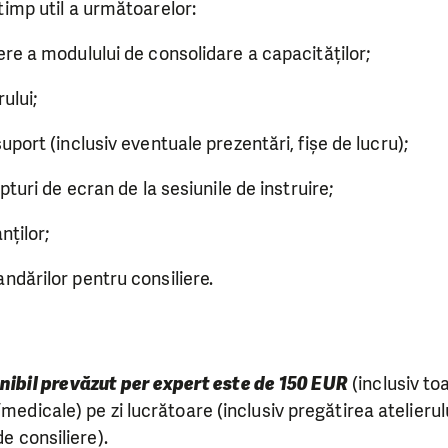
timp util a următoarelor:
a modulului de consolidare a capacităților;
lui;
rt (inclusiv eventuale prezentări, fișe de lucru);
ri de ecran de la sesiunile de instruire;
ților;
rilor pentru consiliere.
nibil prevăzut per expert este de 150 EUR
(inclusiv to
/medicale) pe zi lucrătoare (inclusiv pregătirea atelierul
de consiliere).