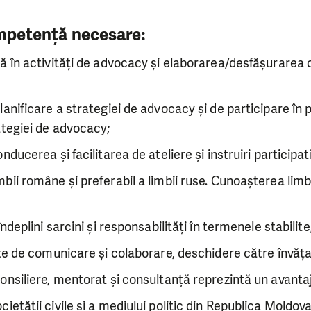
competență necesare:
ă în activități de advocacy și elaborarea/desfășurarea 
lanificare a strategiei de advocacy și de participare în 
ategiei de advocacy;
nducerea și facilitarea de ateliere și instruiri participat
bii române și preferabil a limbii ruse. Cunoașterea limb
îndeplini sarcini și responsabilități în termenele stabilite
ite de comunicare și colaborare, deschidere către învățar
onsiliere, mentorat și consultanță reprezintă un avantaj
ietății civile și a mediului politic din Republica Moldov