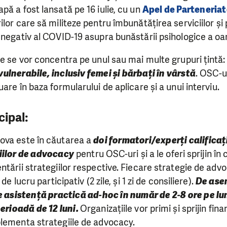
pă a fost lansată pe 16 iulie, cu un
Apel de Parteneriat
lor care să militeze pentru îmbunătățirea serviciilor și p
 negativ al COVID-19 asupra bunăstării psihologice a oa
te se vor concentra pe unul sau mai multe grupuri țintă
 vulnerabile, inclusiv femei și bărbați în vârstă
. OSC-ur
are în baza formularului de aplicare și a unui interviu.
cipal:
ova este în căutarea a
doi formatori/experți calificați
iilor de advocacy
pentru OSC-uri și a le oferi sprijin în
ntării strategiilor respective. Fiecare strategie de advo
de lucru participativ (2 zile, și 1 zi de consiliere).
De ase
e asistență practică ad-hoc în număr de 2-8 ore pe lu
perioadă de 12 luni.
Organizațiile vor primi și sprijin fin
plementa strategiile de advocacy.