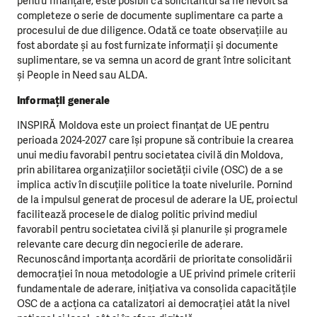
pentru finanțare, este posibil ca solicitantul să fie nevoit să
completeze o serie de documente suplimentare ca parte a
procesului de due diligence. Odată ce toate observațiile au
fost abordate și au fost furnizate informații și documente
suplimentare, se va semna un acord de grant între solicitant
și People in Need sau ALDA.
Informații generale
INSPIRĂ Moldova este un proiect finanțat de UE pentru
perioada 2024-2027 care își propune să contribuie la crearea
unui mediu favorabil pentru societatea civilă din Moldova,
prin abilitarea organizațiilor societății civile (OSC) de a se
implica activ în discuțiile politice la toate nivelurile. Pornind
de la impulsul generat de procesul de aderare la UE, proiectul
facilitează procesele de dialog politic privind mediul
favorabil pentru societatea civilă și planurile și programele
relevante care decurg din negocierile de aderare.
Recunoscând importanța acordării de prioritate consolidării
democrației în noua metodologie a UE privind primele criterii
fundamentale de aderare, inițiativa va consolida capacitățile
OSC de a acționa ca catalizatori ai democrației atât la nivel