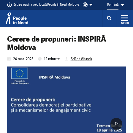
Ești pe pagina web locală People in Need Moldova
Română
MENIU
Přeskočit na obsah
Cerere de propuneri: INSPIRĂ
Moldova
24 mar. 2025
12 minute
Sdílet článek
©