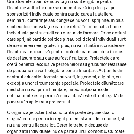
Următoarele tipuri de activități nu sunt eligibile pentru
finanțare: acțiunile care se concentrează în principal pe
sponsorizări individuale pentru participarea la ateliere,
seminarii, conferințe sau congrese nu vor fi sprijinite. În plus,
sunt excluse activitățile care se referă în principal la burse
individuale pentru studii sau cursuri de formare. Orice acțiuni
care sprijină partide politice și/sau politicieni individuali sunt
de asemenea neeligibile. În plus, nu va fi luată în considerare
finanțarea retroactivă pentru proiecte care sunt deja în curs
de desfășurare sau care au fost finalizate. Proiectele care
oferă beneficii exclusive persoanelor sau grupurilor restrânse
de persoane nu vor fi eligibile pentru finanțare. Acțiunile din
sectorul educației formale nu vor fi, în general, eligibile, cu
excepția unor circumstanțe speciale. Proiectele dăunătoare
mediului nu vor primi finanțare, iar achiziționarea de
echipamente este permisă numai dacă este direct legată de
punerea în aplicare a proiectului.
O organizație potențial solicitantă poate depune doar o
singură cerere pentru întregul proiect și apel de propuneri, și
nu una pentru fiecare lot. Cererile trebuie depuse de
organizații individuale, nu ca parte a unui consorțiu. Cu toate