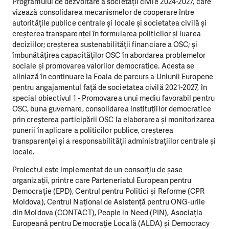
Programului de dezvoltare a societății civile 2024-2027, care
vizează consolidarea mecanismelor de cooperare între
autoritățile publice centrale și locale și societatea civilă și
creșterea transparenței în formularea politicilor și luarea
deciziilor; creșterea sustenabilității financiare a OSC; și
îmbunătățirea capacităților OSC în abordarea problemelor
sociale și promovarea valorilor democratice. Acesta se
aliniază în continuare la Foaia de parcurs a Uniunii Europene
pentru angajamentul față de societatea civilă 2021-2027, în
special obiectivul 1 - Promovarea unui mediu favorabil pentru
OSC, buna guvernare, consolidarea instituțiilor democratice
prin creșterea participării OSC la elaborarea și monitorizarea
punerii în aplicare a politicilor publice, creșterea
transparenței și a responsabilității administrațiilor centrale și
locale.
Proiectul este implementat de un consorțiu de șase
organizații, printre care Parteneriatul European pentru
Democrație (EPD), Centrul pentru Politici și Reforme (CPR
Moldova), Centrul Național de Asistență pentru ONG-urile
din Moldova (CONTACT), People in Need (PIN), Asociația
Europeană pentru Democrație Locală (ALDA) și Democracy