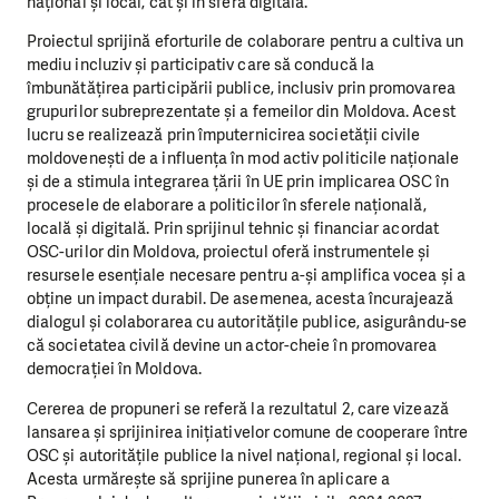
național și local, cât și în sfera digitală.
Proiectul sprijină eforturile de colaborare pentru a cultiva un
mediu incluziv și participativ care să conducă la
îmbunătățirea participării publice, inclusiv prin promovarea
grupurilor subreprezentate și a femeilor din Moldova. Acest
lucru se realizează prin împuternicirea societății civile
moldovenești de a influența în mod activ politicile naționale
și de a stimula integrarea țării în UE prin implicarea OSC în
procesele de elaborare a politicilor în sferele națională,
locală și digitală. Prin sprijinul tehnic și financiar acordat
OSC-urilor din Moldova, proiectul oferă instrumentele și
resursele esențiale necesare pentru a-și amplifica vocea și a
obține un impact durabil. De asemenea, acesta încurajează
dialogul și colaborarea cu autoritățile publice, asigurându-se
că societatea civilă devine un actor-cheie în promovarea
democrației în Moldova.
Cererea de propuneri se referă la rezultatul 2, care vizează
lansarea și sprijinirea inițiativelor comune de cooperare între
OSC și autoritățile publice la nivel național, regional și local.
Acesta urmărește să sprijine punerea în aplicare a