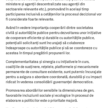
ministere și agenții descentralizate sau agenții din
sectoarele relevante etc.), promovând în același timp
participarea inclusivă a cetățenilor la procesul decizional vor
fi considerate foarte relevante.
Având în vedere importanța cooperării dintre societatea
civilă și autoritățile publice pentru dezvoltarea unor inițiative
de cooperare eficiente și durabile cu autoritățile publice,
potențialii solicitanți sunt încurajați să colaboreze
îndeaproape cu autoritățile publice și să se coordoneze cu
acestea în timpul pregătirii propunerii lor.
Complementaritatea și sinergia cu inițiativele în curs,
coalițiile de susținere, rețelele, platformele și mecanismele
permanente de consultare existente, sunt puternic încurajate
pentru a asigura o abordare coordonată, durabilă și cu impact
ridicat în vederea consolidării guvernanței democratice.
Promovarea abordărilor sensibile la dimensiunea de gen,
favorabile incluziunii sociale și ecologice în procesul de
elaborare a politicilor este o prioritate majoră.