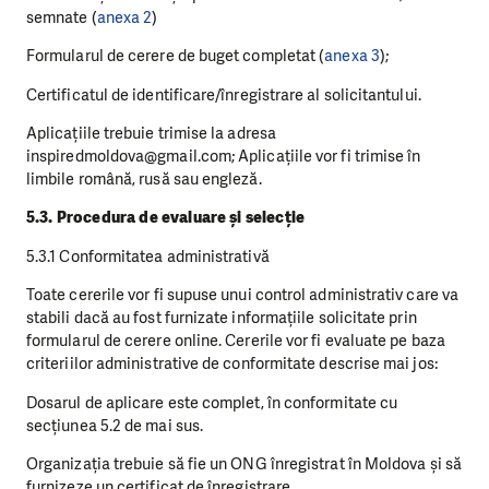
semnate (
anexa 2
)
Formularul de cerere de buget completat (
anexa 3
);
Certificatul de identificare/înregistrare al solicitantului.
Aplicațiile trebuie trimise la adresa
inspiredmoldova@gmail.com; Aplicațiile vor fi trimise în
limbile română, rusă sau engleză.
5.3. Procedura de evaluare și selecție
5.3.1 Conformitatea administrativă
Toate cererile vor fi supuse unui control administrativ care va
stabili dacă au fost furnizate informațiile solicitate prin
formularul de cerere online. Cererile vor fi evaluate pe baza
criteriilor administrative de conformitate descrise mai jos:
Dosarul de aplicare este complet, în conformitate cu
secțiunea 5.2 de mai sus.
Organizația trebuie să fie un ONG înregistrat în Moldova și să
furnizeze un certificat de înregistrare.