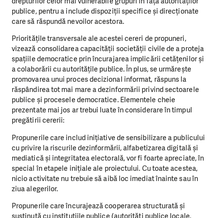
drepturilor celor mai vulnerabile grupuri în fața autorităților
publice, pentru a include dispoziții specifice și direcționate
care să răspundă nevoilor acestora.
Prioritățile transversale ale acestei cereri de propuneri,
vizează consolidarea capacității societății civile de a proteja
spațiile democratice prin încurajarea implicării cetățenilor și
a colaborării cu autoritățile publice. În plus, se urmărește
promovarea unui proces decizional informat, răspuns la
răspândirea tot mai mare a dezinformării privind sectoarele
publice și procesele democratice. Elementele cheie
prezentate mai jos ar trebui luate în considerare în timpul
pregătirii cererii:
Propunerile care includ inițiative de sensibilizare a publicului
cu privire la riscurile dezinformării, alfabetizarea digitală și
mediatică și integritatea electorală, vor fi foarte apreciate, în
special în etapele inițiale ale proiectului. Cu toate acestea,
nicio activitate nu trebuie să aibă loc imediat înainte sau în
ziua alegerilor.
Propunerile care încurajează cooperarea structurată și
susținută cu instituțiile publice (autorități publice locale,