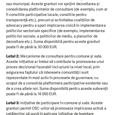
sau municipal. Aceste granturi vor sprijini dezvoltarea și
consolidarea platformelor de consultare (de exemplu, cum ar
fi consiliile participative locale, consiliile pentru
transparență etc.), precum și activitatea coalițiilor de
advocacy pentru a spori implicarea civică în implementarea
politicilor sectoriale specifice (de exemplu, implementarea
politicilor sociale, a politicilor de mediu, a planurilor de
dezvoltare etc.). Suma disponibilă pentru aceste granturi
poate fi de până la 30 000 EUR.
Lotul 2:
Mecanisme de consultare pentru comune și sate.
Aceste inițiative ar trebui să contribuie la promovarea unui
proces decizional favorabil incluziunii la nivel local, prin
asigurarea faptului că interesele comunității sunt
reprezentate în mod activ în procesele de guvernare, cu
scopul de a consolida platformele participative existente sau
de a crea altele noi. Suma disponibilă pentru aceste subvenții
poate fi de până la 16 000 EUR.
Lotul 3:
Inițiative de participare în comune și sate. Aceste
granturi permit OSC-urilor să promoveze implicarea activă a
cetățenilor, să pună în aplicare inițiative de bugetare