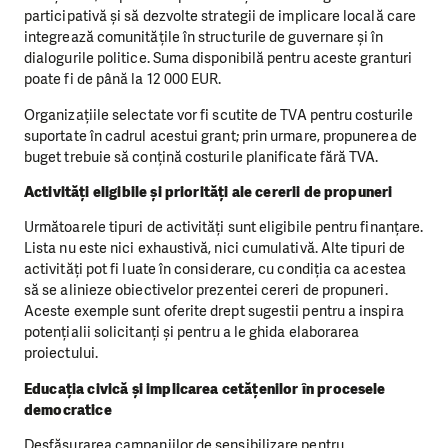
participativă și să dezvolte strategii de implicare locală care
integrează comunitățile în structurile de guvernare și în
dialogurile politice. Suma disponibilă pentru aceste granturi
poate fi de până la 12 000 EUR.
Organizațiile selectate vor fi scutite de TVA pentru costurile
suportate în cadrul acestui grant; prin urmare, propunerea de
buget trebuie să conțină costurile planificate fără TVA.
Activități eligibile și priorități ale cererii de propuneri
Următoarele tipuri de activități sunt eligibile pentru finanțare.
Lista nu este nici exhaustivă, nici cumulativă. Alte tipuri de
activități pot fi luate în considerare, cu condiția ca acestea
să se alinieze obiectivelor prezentei cereri de propuneri.
Aceste exemple sunt oferite drept sugestii pentru a inspira
potențialii solicitanți și pentru a le ghida elaborarea
proiectului.
Educația civică și implicarea cetățenilor în procesele
democratice
Desfășurarea campaniilor de sensibilizare pentru