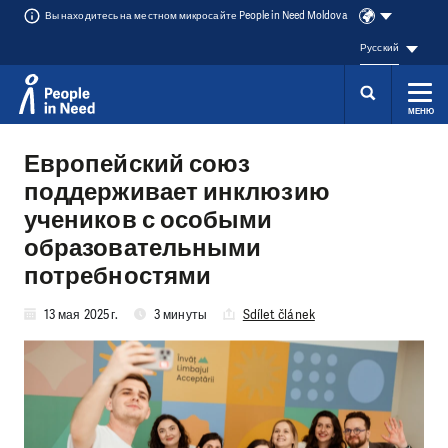
Вы находитесь на местном микросайте People in Need Moldova
Русский
МЕНЮ
Přeskočit na obsah
Европейский союз
поддерживает инклюзию
учеников с особыми
образовательными
потребностями
13 мая 2025 г.
3 минуты
Sdílet článek