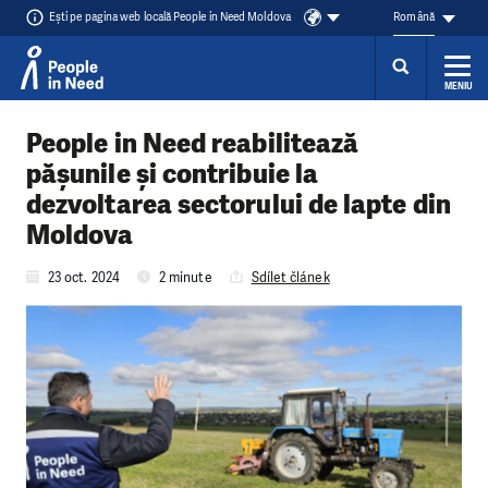
Ești pe pagina web locală People in Need Moldova
Română
MENIU
Přeskočit na obsah
People in Need reabilitează
pășunile și contribuie la
dezvoltarea sectorului de lapte din
Moldova
23 oct. 2024
2 minute
Sdílet článek