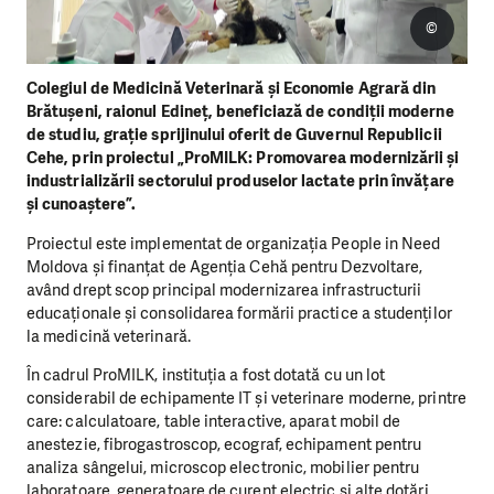
©
Colegiul de Medicină Veterinară și Economie Agrară din
Brătușeni, raionul Edineț, beneficiază de condiții moderne
de studiu, grație sprijinului oferit de Guvernul Republicii
Cehe, prin proiectul „ProMILK: Promovarea modernizării și
industrializării sectorului produselor lactate prin învățare
și cunoaștere”.
Proiectul este implementat de organizația People in Need
Moldova și finanțat de Agenția Cehă pentru Dezvoltare,
având drept scop principal modernizarea infrastructurii
educaționale și consolidarea formării practice a studenților
la medicină veterinară.
În cadrul ProMILK, instituția a fost dotată cu un lot
considerabil de echipamente IT și veterinare moderne, printre
care: calculatoare, table interactive, aparat mobil de
anestezie, fibrogastroscop, ecograf, echipament pentru
analiza sângelui, microscop electronic, mobilier pentru
laboratoare, generatoare de curent electric și alte dotări