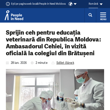
Ești pe pagina web locală People in Need Moldova
Română
MENIU
Přeskočit na obsah
Sprijin ceh pentru educația
veterinară din Republica Moldova:
Ambasadorul Cehiei, în vizită
oficială la colegiul din Brătușeni
28 ian. 2026
2 minute
Sdílet článek